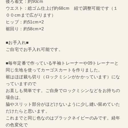
後ろ着丈：約90cm
ウエスト：総ゴム仕上げ約68cm 紐で調整可能です（１
００cmまで広がります）
ヒップ：約51cm×2
裾回り：約58cm×2
■お手入れ■
ご自宅でお手入れ可能です。
■毎年定番で作っている半袖トレーナーや09トレーナーと
同じ生地を使ってカーゴスカートを作りました。
裾はほぼ裁ち切り（ロックミシンがかかっています）にな
っていますので
お直しも簡単です。ご自身でロックミシンなどをお持ちの
場合は、
脇やスリット部分がほどけないように少し縫い留めていた
だけたらと思います。
これまでと同じ色なのはブラックネイビーのみです。経年
の色変化で