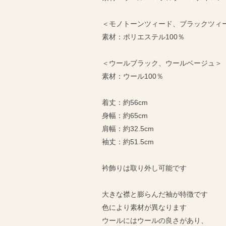
＜モノトーンツィード、ブラックツィ
素材：ポリエステル100％
＜ウールブラック、ウールベージュ＞
素材：ウール100％
着丈：約56cm
身幅：約65cm
肩幅：約32.5cm
袖丈：約51.5cm
衿飾りは取り外し可能です
大きな襟と膨らんだ袖が特徴です
色により素材が異なります
ウールにはウールの良さがあり、