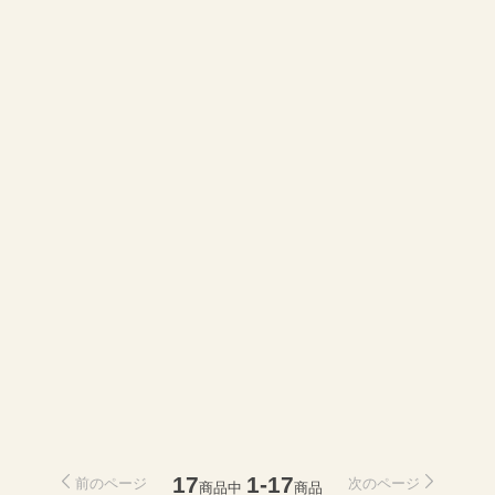
17
1-17
前のページ
次のページ
商品中
商品